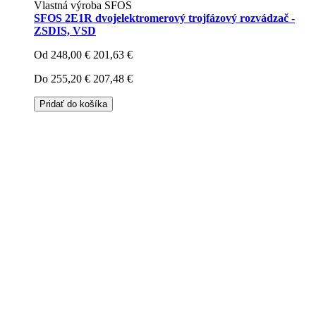
Vlastná výroba SFOS
SFOS 2E1R dvojelektromerový trojfázový rozvádzač -
ZSDIS, VSD
Od
248,00 €
201,63 €
Do
255,20 €
207,48 €
Pridať do košíka