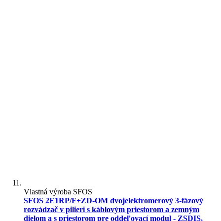
Vlastná výroba SFOS
SFOS 2E1RP/F+ZD-OM dvojelektromerový 3-fázový
rozvádzač v pilieri s káblovým priestorom a zemným
dielom a s priestorom pre oddeľovací modul - ZSDIS,