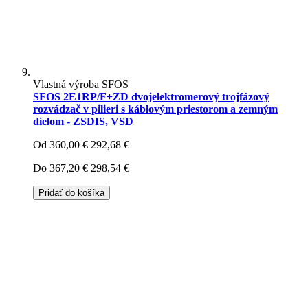
Vlastná výroba SFOS
SFOS 2E1RP/F+ZD dvojelektromerový trojfázový
rozvádzač v pilieri s káblovým priestorom a zemným
dielom - ZSDIS, VSD
Od
360,00 €
292,68 €
Do
367,20 €
298,54 €
Pridať do košíka