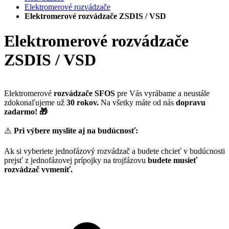
Elektromerové rozvádzače
Elektromerové rozvádzače ZSDIS / VSD
Elektromerové rozvádzače
ZSDIS / VSD
Elektromerové
rozvádzače SFOS
pre Vás vyrábame a neustále
zdokonaľujeme už
30 rokov.
Na všetky máte od nás
dopravu
zadarmo! 🎁
⚠️
Pri výbere myslite aj na budúcnosť:
Ak si vyberiete jednofázový rozvádzač a budete chcieť v budúcnosti
prejsť z jednofázovej prípojky na trojfázovu
budete musieť
rozvádzač vymeniť.
Pre lepšie a rýchlejšie vyhľadanie správneho produktu môžete
využiť filter na ľavej strane,
kde si môžete zvoliť
typ,
umiestnenie, počet elektromerov či fáz a rozmery rozvádzača.
Elektromerové rozvádzače SFOS sa líšia aj výpletom vodičov /tj.
max. prúdom). Tento parameter si musíte
zvoliť vždy až na stránke