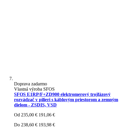
Doprava zadarmo
Vlastná výroba SFOS
SFOS E1RP/F+ZD900 elektromerový trojfázový
rozvádzač v pilieri s káblovým priestorom a zemným
dielom - ZSDIS, VSD
Od
235,00 €
191,06 €
Do
238,60 €
193,98 €