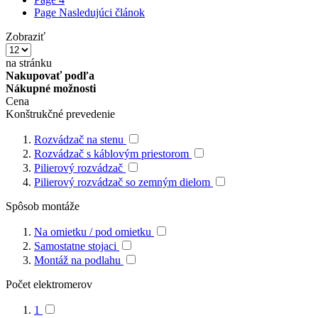
Page
Nasledujúci článok
Zobraziť
na stránku
Nakupovať podľa
Nákupné možnosti
Cena
Konštrukčné prevedenie
Rozvádzač na stenu
Rozvádzač s káblovým priestorom
Pilierový rozvádzač
Pilierový rozvádzač so zemným dielom
Spôsob montáže
Na omietku / pod omietku
Samostatne stojaci
Montáž na podlahu
Počet elektromerov
1