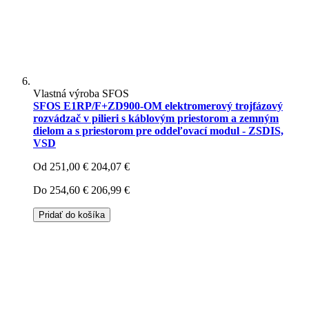
Vlastná výroba SFOS
SFOS E1RP/F+ZD900-OM elektromerový trojfázový
rozvádzač v pilieri s káblovým priestorom a zemným
dielom a s priestorom pre oddeľovací modul - ZSDIS,
VSD
Od
251,00 €
204,07 €
Do
254,60 €
206,99 €
Pridať do košíka