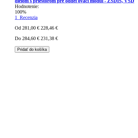
dielom s priestorom pre oddeľovací modul - ZSDIS, VSD
Hodnotenie:
100%
1
Recenzia
Od
281,00 €
228,46 €
Do
284,60 €
231,38 €
Pridať do košíka