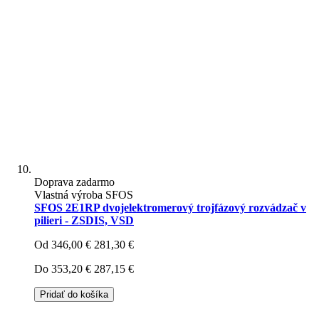
Doprava zadarmo
Vlastná výroba SFOS
SFOS 2E1RP dvojelektromerový trojfázový rozvádzač v
pilieri - ZSDIS, VSD
Od
346,00 €
281,30 €
Do
353,20 €
287,15 €
Pridať do košíka