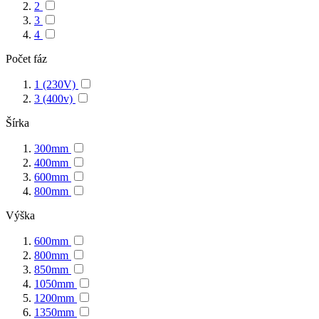
2
3
4
Počet fáz
1 (230V)
3 (400v)
Šírka
300mm
400mm
600mm
800mm
Výška
600mm
800mm
850mm
1050mm
1200mm
1350mm