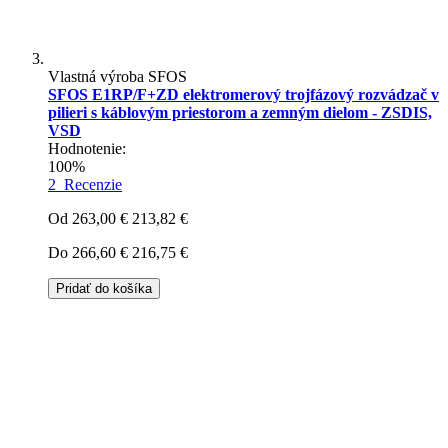
Vlastná výroba SFOS
SFOS E1RP/F+ZD elektromerový trojfázový rozvádzač v
pilieri s káblovým priestorom a zemným dielom - ZSDIS,
VSD
Hodnotenie:
100%
2
Recenzie
Od
263,00 €
213,82 €
Do
266,60 €
216,75 €
Pridať do košíka