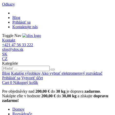
Odkazy
Blog
Prihlásiť sa
Kontaktujte nás
Toggle Nav
Kontakt
+421 47 56 33 222
sfos@sfos.sk
SK
CZ
Kategórie
Blog
Katalóg výrobkov
Ako vybrať elektromerový rozvádzač
Prihlásiť sa
Vytvoriť účet
Cart
0
Nákupný košík
Pre objednávky nad
200,00 €
do
30 kg
je doprava
zadarmo
.
Nakúpte ešte v hodnote
200,00 €
do
30,00 kg
a získajte
dopravu
zadarmo!
Domov
Rozvádzače