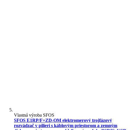
Vlastná výroba SFOS
SFOS E1RP/F+ZD-OM elektromerový trojfázový
rozvádzač v pilieri s káblovým priestorom a zemným