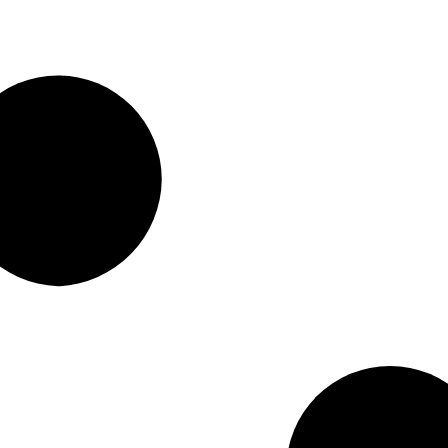
vaného tovaru, štandardná dodacia lehota je 7 až 10 pracovných dní. 
ntaktného formulára.