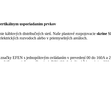
 vertikálnym usporiadaním prvkov
enie káblových distribučných sietí. Naše plastové rozpojovacie
skrine 
h elektrických rozvodoch alebo v priemyselných areáloch.
 značky EFEN s jednopólovým ovládaním v prevedení 00 do 160A a 2 
u 245 mm a tiež vo veľkostiach DIN (00, 0, 1, 2) s hĺbkou skrine 32
vretých dvierkach dosahujú minimálny stupeň ochrany IP 44. Kompletn