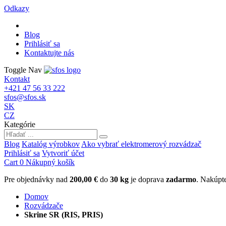
Odkazy
Blog
Prihlásiť sa
Kontaktujte nás
Toggle Nav
Kontakt
+421 47 56 33 222
sfos@sfos.sk
SK
CZ
Kategórie
Blog
Katalóg výrobkov
Ako vybrať elektromerový rozvádzač
Prihlásiť sa
Vytvoriť účet
Cart
0
Nákupný košík
Pre objednávky nad
200,00 €
do
30 kg
je doprava
zadarmo
.
Nakúpte
Domov
Rozvádzače
Skrine SR (RIS, PRIS)