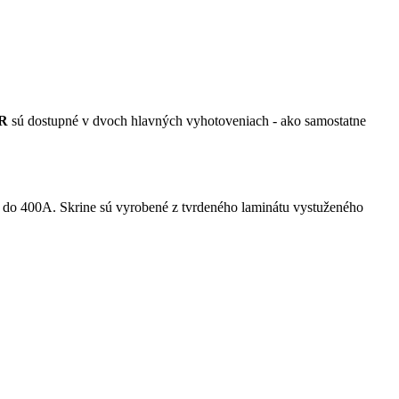
SR
sú dostupné v dvoch hlavných vyhotoveniach - ako samostatne
do 400A. Skrine sú vyrobené z tvrdeného laminátu vystuženého
0 mm.
é zakrytovanie všetkých prvkov zabezpečuje ochranu pred vniknutím