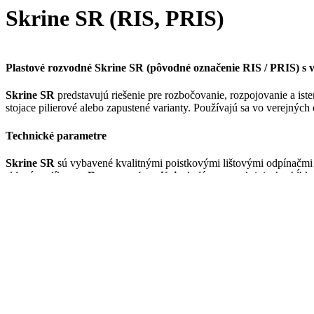
Skrine SR (RIS, PRIS)
Plastové rozvodné Skrine SR (pôvodné označenie RIS / PRIS) s
Skrine SR
predstavujú riešenie pre rozbočovanie, rozpojovanie a ist
stojace pilierové alebo zapustené varianty. Používajú sa vo verejnýc
Technické parametre
Skrine SR
sú vybavené kvalitnými poistkovými lištovými odpínačmi
skleným vlíknom.
Rozmerové variácie
dodávame v skriniach s hĺbko
Pripojenie a bezpečnosť
Skrine SR
umožňujú pripojenie vodičov pomocou:
V-svoriek do 240 mm²
V-svoriek do 95 mm²
Všetky fázové aj PEN zberne v sú vyrobené z kvalitnej medi. Pri za
cudzích telies.