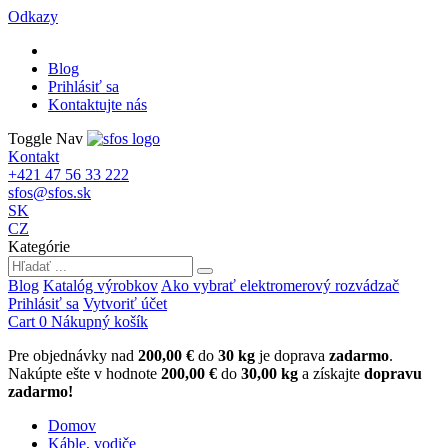
Odkazy
Blog
Prihlásiť sa
Kontaktujte nás
Toggle Nav
Kontakt
+421 47 56 33 222
sfos@sfos.sk
SK
CZ
Kategórie
Blog
Katalóg výrobkov
Ako vybrať elektromerový rozvádzač
Prihlásiť sa
Vytvoriť účet
Cart
0
Nákupný košík
Pre objednávky nad
200,00 €
do
30 kg
je doprava
zadarmo
.
Nakúpte ešte v hodnote
200,00 €
do
30,00 kg
a získajte
dopravu
zadarmo!
Domov
Káble, vodiče