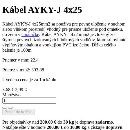
Kábel AYKY-J 4x25
Kábel AYKY-J 4x25mm2 sa používa pre pevné uloženie v suchom
alebo vlhkom prostredí, vhodný pre priame uloženie pod omietku,
do zemi v
chráničke
. Kábel AYKY-J 4x25mm2 je zložený zo
štyroch pevných izolovaných hliníkových vodičov, ktoré sú ovinuté
výplňovým obalom a vonkajšou PVC izoláciou. Dĺžka celého
balenia je 100m.
Priemer v mm: 22,4
Prierez v mm2: 393,88
Uvedená cena je za 1m káblu.
3,68 €
2,99 €
Množstvo
Pridať do košíka
Pre objednávky nad
200,00 €
do
30 kg
je doprava
zadarmo
.
Nakúpte ešte v hodnote
200,00 €
do
30,00 kg
a získajte
dopravu