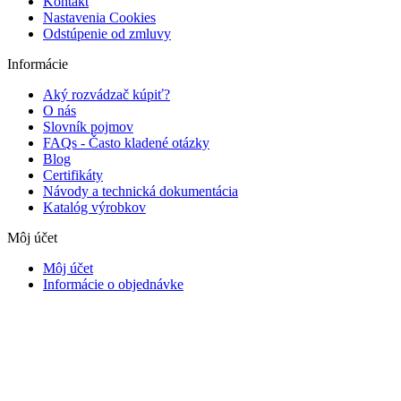
Kontakt
Nastavenia Cookies
Odstúpenie od zmluvy
Informácie
Aký rozvádzač kúpiť?
O nás
Slovník pojmov
FAQs - Často kladené otázky
Blog
Certifikáty
Návody a technická dokumentácia
Katalóg výrobkov
Môj účet
Môj účet
Informácie o objednávke