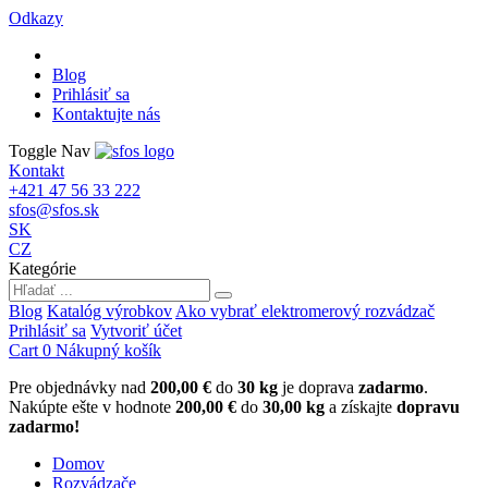
Odkazy
Blog
Prihlásiť sa
Kontaktujte nás
Toggle Nav
Kontakt
+421 47 56 33 222
sfos@sfos.sk
SK
CZ
Kategórie
Blog
Katalóg výrobkov
Ako vybrať elektromerový rozvádzač
Prihlásiť sa
Vytvoriť účet
Cart
0
Nákupný košík
Pre objednávky nad
200,00 €
do
30 kg
je doprava
zadarmo
.
Nakúpte ešte v hodnote
200,00 €
do
30,00 kg
a získajte
dopravu
zadarmo!
Domov
Rozvádzače