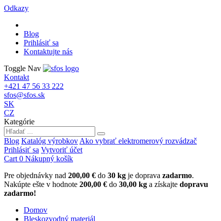
Odkazy
Blog
Prihlásiť sa
Kontaktujte nás
Toggle Nav
Kontakt
+421 47 56 33 222
sfos@sfos.sk
SK
CZ
Kategórie
Blog
Katalóg výrobkov
Ako vybrať elektromerový rozvádzač
Prihlásiť sa
Vytvoriť účet
Cart
0
Nákupný košík
Pre objednávky nad
200,00 €
do
30 kg
je doprava
zadarmo
.
Nakúpte ešte v hodnote
200,00 €
do
30,00 kg
a získajte
dopravu
zadarmo!
Domov
Bleskozvodný materiál