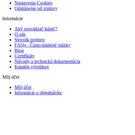
Nastavenia Cookies
Odstúpenie od zmluvy
Informácie
Aký rozvádzač kúpiť?
O nás
Slovník pojmov
FAQs - Často kladené otázky
Blog
Certifikáty
Návody a technická dokumentácia
Katalóg výrobkov
Môj účet
Môj účet
Informácie o objednávke